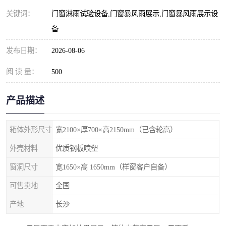
关键词：
门窗淋雨试验设备,门窗暴风雨展示,门窗暴风雨展示设
备
发布日期：
2026-08-06
阅 读 量：
500
产品描述
箱体外形尺寸
宽2100×厚700×高2150mm（已含轮高）
外壳材料
优质钢板喷塑
窗洞尺寸
宽1650×高 1650mm（样窗客户自备）
可售卖地
全国
产地
长沙