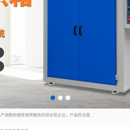
湖南兰思仪器有限公司是一家从事检测仪器研发生产销售和维修保养服务的综合型企业，产品符合国际标准可按需定制专业售前售后工程师，主要有门窗性能体验箱、门窗隔音展示箱、恒温恒湿试验箱、步入式恒温恒湿房、高低温试验箱、老化试验箱、老化试验房、恒温恒湿培养箱、水泥标准养护试验箱、电热鼓风干燥试验箱、真空干燥箱、工业烤箱、盐雾腐蚀试验箱等。