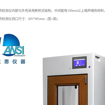
热检测仪内胆与外壳采用断桥式结构，中间配有100mm以上隔声隔热材
测仪洞口尺寸：605*905mm (宽×高);