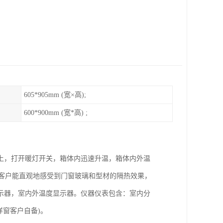
605*905mm (宽×高);
600*900mm (宽*高) ;
上，打开暖灯开关，箱体内迅速升温，箱体内外温
，客户能直观地感受到门窗玻璃和型材的隔热效果，
示器，室内外温度显示器。仪器仪表包含：室内分
样窗客户自备)。