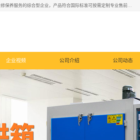
湖南兰思仪器有限公司是一家从事检测仪器研发生产销售和维修保养服务的综合型企业，产品符合国际标准可按需定制专业售前售后工程师，主要有门窗性能体验箱、门窗隔音展示箱、恒温恒湿试验箱、步入式恒温恒湿房、高低温试验箱、老化试验箱、老化试验房、恒温恒湿培养箱、水泥标准养护试验箱、电热鼓风干燥试验箱、真空干燥箱、工业烤箱、盐雾腐蚀试验箱等。
企业视频
公司介绍
公司动态