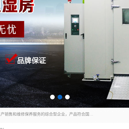
湖南兰思仪器有限公司是一家从事检测仪器研发生产销售和维修保养服务的综合型企业，产品符合国际标准可按需定制专业售前售后工程师，主要有门窗性能体验箱、门窗隔音展示箱、恒温恒湿试验箱、步入式恒温恒湿房、高低温试验箱、老化试验箱、老化试验房、恒温恒湿培养箱、水泥标准养护试验箱、电热鼓风干燥试验箱、真空干燥箱、工业烤箱、盐雾腐蚀试验箱等。