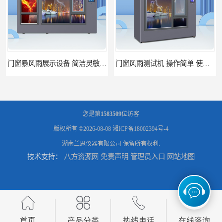
门窗风雨测试机 操作简单 使用寿命长
恒温恒湿试验箱制造商 操作简单 美观实用 清洁更方便
您是第
1583509
位访客
版权所有 ©2026-08-08
湘ICP备18002394号-4
湖南兰思仪器有限公司
保留所有权利.
技术支持：
八方资源网
免责声明
管理员入口
网站地图
门窗雷电展示 智能操控 灵敏方便
高低温恒温试验箱 彩屏操作 移动和放置方便
首页
产品分类
热线电话
在线咨询