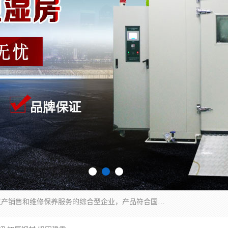
湖南兰思仪器有限公司是一家从事检测仪器研发生产销售和维修保养服务的综合型企业，产品符合国际标准可按需定制专业售前售后工程师，主要有门窗性能体验箱、门窗隔音展示箱、恒温恒湿试验箱、步入式恒温恒湿房、高低温试验箱、老化试验箱、老化试验房、恒温恒湿培养箱、水泥标准养护试验箱、电热鼓风干燥试验箱、真空干燥箱、工业烤箱、盐雾腐蚀试验箱等。