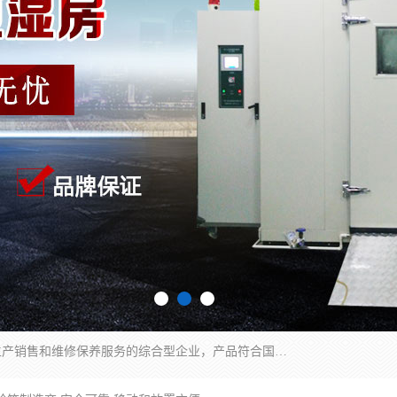
湖南兰思仪器有限公司是一家从事检测仪器研发生产销售和维修保养服务的综合型企业，产品符合国际标准可按需定制专业售前售后工程师，主要有门窗性能体验箱、门窗隔音展示箱、恒温恒湿试验箱、步入式恒温恒湿房、高低温试验箱、老化试验箱、老化试验房、恒温恒湿培养箱、水泥标准养护试验箱、电热鼓风干燥试验箱、真空干燥箱、工业烤箱、盐雾腐蚀试验箱等。