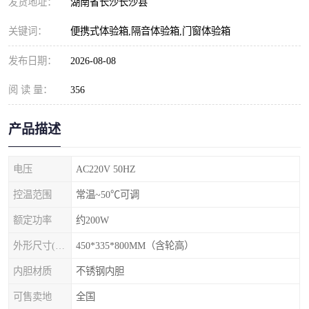
发货地址：
湖南省长沙长沙县
关键词：
便携式体验箱,隔音体验箱,门窗体验箱
发布日期：
2026-08-08
阅 读 量：
356
产品描述
电压
AC220V 50HZ
控温范围
常温~50℃可调
额定功率
约200W
外形尺寸(mm)
450*335*800MM（含轮高）
内胆材质
不锈钢内胆
可售卖地
全国