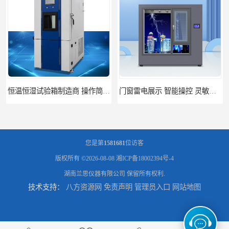
门窗雷电展示 智能操控 灵敏方便
高低温恒温试验箱 彩屏操作 移动和放置方便
您是第
1581681
位访客
版权所有 ©2026-08-08
湘ICP备18002394号-4
湖南兰思仪器有限公司
保留所有权利.
技术支持：
八方资源网
免责声明
管理员入口
网站地图
门窗暴风雨展示设备 简洁灵敏 灵敏方便
门窗风雨测试机 操作简单 使用寿命长