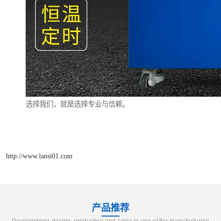
选择我们，就是选择专业与信赖。
http://www.lansi01.com
产品推荐
Development, design, production and sales in one of the manufacturing