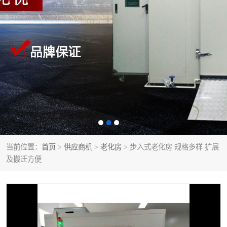
当前位置：
首页
>
供应商机
>
老化房
> 步入式老化房 规格多样 扩展
及搬迁方便