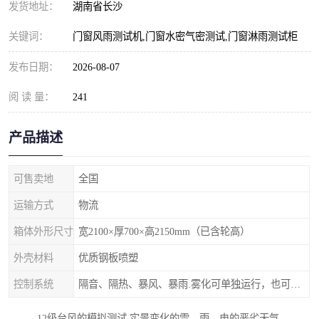
发货地址：
湖南省长沙
关键词：
门窗风雨测试机,门窗水密气密测试,门窗淋雨测试柜
发布日期：
2026-08-07
阅 读 量：
241
产品描述
可售卖地
全国
运输方式
物流
箱体外形尺寸
宽2100×厚700×高2150mm（已含轮高）
外壳材料
优质钢板喷塑
控制系统
隔音、隔热、暴风、暴雨.雾化可单独运行，也可以同时进行。
12级台风的模拟测试,实景变化的雷、雨、电的恶劣天气