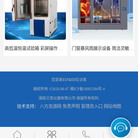
置方便
门窗暴风雨展示设备 简洁灵敏 灵敏方便
您是第
1574253
位访客
版权所有 ©2026-08-07
湘ICP备18002394号-4
湖南兰思仪器有限公司
保留所有权利.
技术支持：
八方资源网
免责声明
管理员入口
网站地图
门窗风雨测试机 操作简单 使用寿命长
恒温恒湿试验箱制造商 操作简单 美观实用 清洁更方便