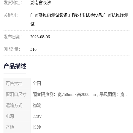
发货地址：
湖南省长沙
关键词：
门窗暴风雨测试设备,门窗淋雨试验设备,门窗抗风压测
试
发布日期：
2026-08-06
阅 读 量：
316
产品描述
可售卖地
全国
窗洞口尺寸
隔音隔热侧：宽750mm×高2000mm ; 暴风雨侧：宽1270mm×高2000mm
运输方式
物流
电源
220V
产地
长沙