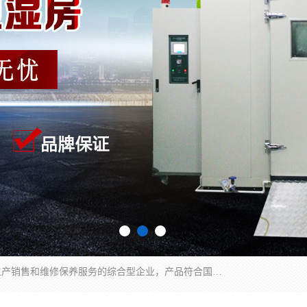
湖南兰思仪器有限公司是一家从事检测仪器研发生产销售和维修保养服务的综合型企业，产品符合国际标准可按需定制专业售前售后工程师，主要有门窗性能体验箱、门窗隔音展示箱、恒温恒湿试验箱、步入式恒温恒湿房、高低温试验箱、老化试验箱、老化试验房、恒温恒湿培养箱、水泥标准养护试验箱、电热鼓风干燥试验箱、真空干燥箱、工业烤箱、盐雾腐蚀试验箱等。