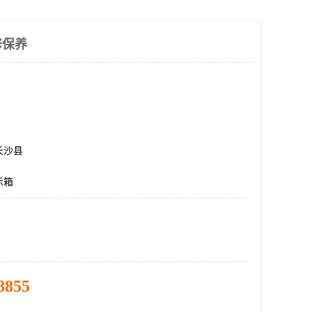
修保养
长沙县
示箱
8855