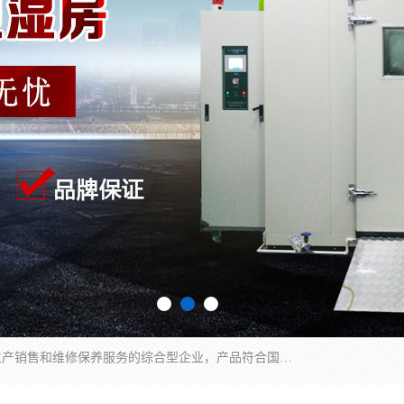
湖南兰思仪器有限公司是一家从事检测仪器研发生产销售和维修保养服务的综合型企业，产品符合国际标准可按需定制专业售前售后工程师，主要有门窗性能体验箱、门窗隔音展示箱、恒温恒湿试验箱、步入式恒温恒湿房、高低温试验箱、老化试验箱、老化试验房、恒温恒湿培养箱、水泥标准养护试验箱、电热鼓风干燥试验箱、真空干燥箱、工业烤箱、盐雾腐蚀试验箱等。