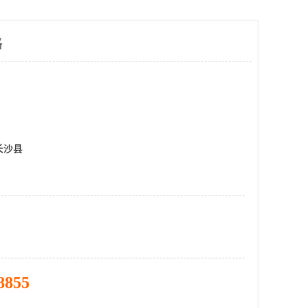
格
长沙县
8855