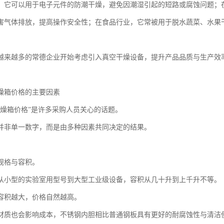
，它可以用于电子元件的防潮干燥，避免因潮湿引起的短路或腐蚀问题；
害气体排放，提高操作安全性；在食品行业，它常被用于脱水蔬菜、水果
越来越多的常德企业开始考虑引入真空干燥设备，提升产品品质与生产效
燥箱价格的主要因素
干燥箱价格”是许多采购人员关心的话题。
并非单一数字，而是由多种因素共同决定的结果。
规格与容积。
从小型的实验室用型号到大型工业级设备，容积从几十升到上千升不等。
容积越大，价格自然越高。
材质也会影响成本，不锈钢内胆相比普通钢板具有更好的耐腐蚀性与清洁