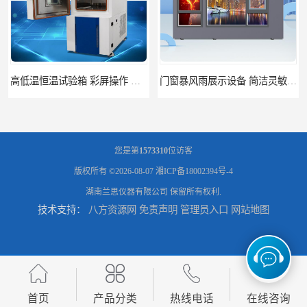
高低温恒温试验箱 彩屏操作 移动和放置方便
门窗暴风雨展示设备 简洁灵敏 灵敏方便
您是第
1573310
位访客
版权所有 ©2026-08-07
湘ICP备18002394号-4
湖南兰思仪器有限公司
保留所有权利.
技术支持：
八方资源网
免责声明
管理员入口
网站地图
门窗风雨测试机 操作简单 使用寿命长
恒温恒湿试验箱制造商 操作简单 美观实用 清洁更方便
首页
产品分类
热线电话
在线咨询