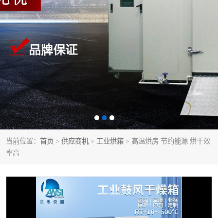
当前位置：
首页
>
供应商机
>
工业烘箱
> 高温烘房 节约能源 烘干效
率高