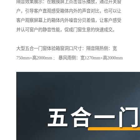
隔音效果展示：在触摸屏上点击音乐播放，通过开关窗
户，引导客户直观感受箱体内外的声音对比，也可以让
客户观察屏幕上的箱体内外噪音分贝差值，让客户感受
并认可窗户的静音性能，促成门窗生意的快速成交。
大型五合一门窗体验箱窗洞口尺寸：隔音隔热侧：宽
750mm×高2000mm ; 暴风雨侧：宽1270mm×高2000mm